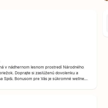
u
aná v nádhernom lesnom prostredí Národného
briežok. Doprajte si zaslúženú dovolenku a
 na Spiši. Bonusom pre Vás je súkromné wellness
 funkciou vírivky.