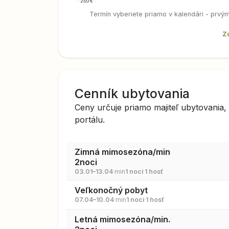
250 €
Termín vyberiete priamo v kalendári - prvý
Z
Cenník ubytovania
Ceny určuje priamo majiteľ ubytovania
portálu.
Zimná mimosezóna/min
2noci
03.01–13.04
·
min
1 noci
·
1 hosť
Veľkonočný pobyt
07.04–10.04
·
min
1 noci
·
1 hosť
Letná mimosezóna/min.