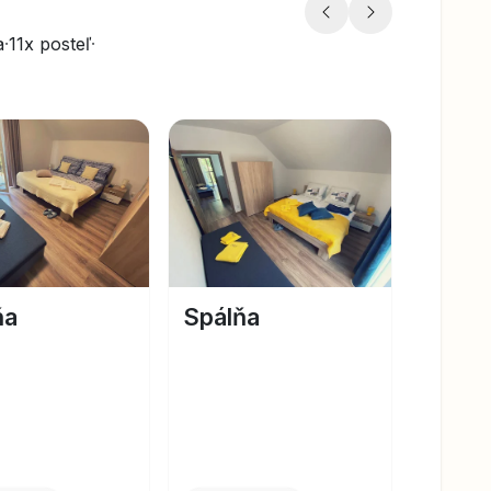
a
·
11x posteľ
·
ňa
Spálňa
Spálň