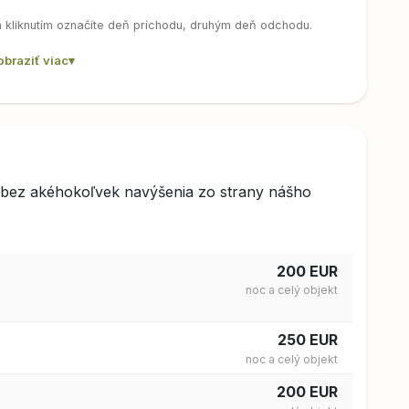
m kliknutím označíte deň príchodu, druhým deň odchodu.
obraziť viac
▾
, bez akéhokoľvek navýšenia zo strany nášho
200 EUR
noc a
celý objekt
250 EUR
noc a
celý objekt
200 EUR