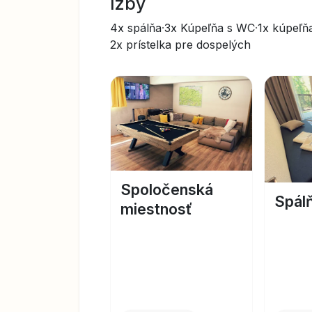
Izby
4x spálňa
·
3x Kúpeľňa s WC
·
1x kúpeľň
2x prístelka pre dospelých
Spoločenská
Spál
miestnosť