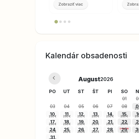
Zobraziť viac
Zobraz
Kalendár obsadenosti
August
2026
PO
UT
ST
ŠT
PI
SO
N
01
0
03
04
05
06
07
08
0
25
10
11
12
13
14
15
1
250 €
250 €
250 €
250 €
250 €
250 €
25
17
18
19
20
21
22
2
250 €
250 €
250 €
250 €
250 €
250 €
25
24
25
26
27
28
29
3
SVIATOK
250 €
250 €
250 €
250 €
250 €
250 €
25
31