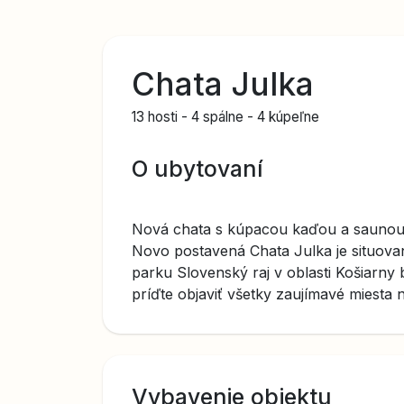
Chata Julka
13 hosti
-
4 spálne
-
4 kúpeľne
O ubytovaní
Nová chata s kúpacou kaďou a sauno
Novo postavená Chata Julka je situov
parku Slovenský raj v oblasti Košiarny 
príďte objaviť všetky zaujímavé miesta
v podobe fínskej sauny a kúpacej kade s
Vybavenie objektu