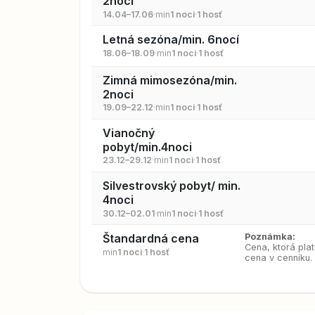
2noci
14.04–17.06
·
min
1 noci
·
1 hosť
Letná sezóna/min. 6nocí
18.06–18.09
·
min
1 noci
·
1 hosť
Zimná mimosezóna/min.
2noci
19.09–22.12
·
min
1 noci
·
1 hosť
Vianočný
pobyt/min.4noci
23.12–29.12
·
min
1 noci
·
1 hosť
Silvestrovský pobyt/ min.
4noci
30.12–02.01
·
min
1 noci
·
1 hosť
Štandardná cena
Poznámka:
Cena, ktorá plat
min
1 noci
·
1 hosť
cena v cenníku.