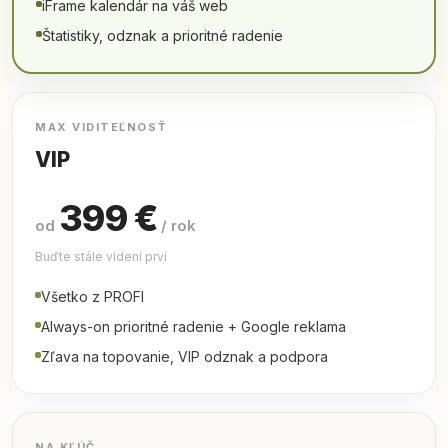
iFrame kalendár na váš web
Štatistiky, odznak a prioritné radenie
MAX VIDITEĽNOSŤ
VIP
399 €
od
/ rok
Buďte stále videní prví
Všetko z PROFI
Always-on prioritné radenie + Google reklama
Zľava na topovanie, VIP odznak a podpora
NA KĽÚČ