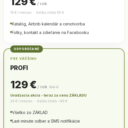
129 €
/ rok
19 € / mesiac · ďalšia chata 65 €
Katalóg, Airbnb kalendár a cenotvorba
Fotky, kontakt a zdieľanie na Facebooku
ODPORÚČANÉ
PRE VÄČŠINU
PROFI
129 €
/ rok
199 €
Uvádzacia akcia - teraz za cenu ZÁKLADU
29 € / mesiac · ďalšia chata ~99 €
Všetko zo ZÁKLAD
Last-minute odber a SMS notifikácie