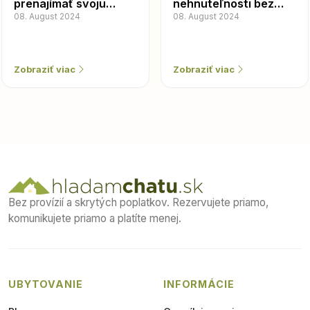
prenajímať svoju
nehnuteľnosti bez
chatu v roku 2024
08. August 2024
živnosti, alebo na
08. August 2024
živnosť?
Zobraziť viac
Zobraziť viac
Bez provízií a skrytých poplatkov. Rezervujete priamo,
komunikujete priamo a platíte menej.
UBYTOVANIE
INFORMÁCIE