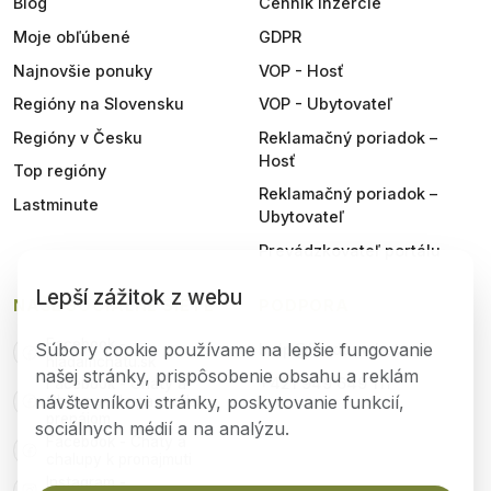
Blog
Cenník inzercie
Moje obľúbené
GDPR
Najnovšie ponuky
VOP - Hosť
Regióny na Slovensku
VOP - Ubytovateľ
Regióny v Česku
Reklamačný poriadok –
Hosť
Top regióny
Reklamačný poriadok –
Lastminute
Ubytovateľ
Prevádzkovateľ portálu
Lepší zážitok z webu
NAŠE SOCIÁLNE SIETE
PODPORA
Facebook -
Súbory cookie používame na lepšie fungovanie
help@hladamchatu.sk
hladamchatu.sk
našej stránky, prispôsobenie obsahu a reklám
+421 949 649 111
Facebook - Chaty a
návštevníkovi stránky, poskytovanie funkcií,
Chalupy - kupa predaj
prenájom
sociálnych médií a na analýzu.
Facebook - Chaty a
chalupy k pronajmuti
Instagram -