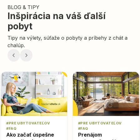
BLOG & TIPY
Inšpirácia na váš ďalší
pobyt
Tipy na výlety, súťaže o pobyty a príbehy z chát a
chalúp.
#PRE UBYTOVATEĽOV
#PRE UBYTOVATEĽOV
#FAQ
#FAQ
Ako začať úspešne
Prenájom