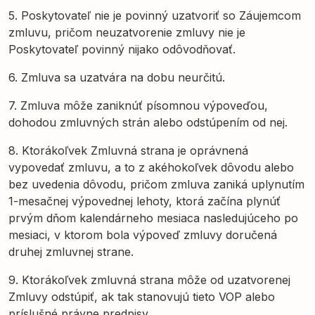
5. Poskytovateľ nie je povinný uzatvoriť so Záujemcom
zmluvu, pričom neuzatvorenie zmluvy nie je
Poskytovateľ povinný nijako odôvodňovať.
6. Zmluva sa uzatvára na dobu neurčitú.
7. Zmluva môže zaniknúť písomnou výpoveďou,
dohodou zmluvných strán alebo odstúpením od nej.
8. Ktorákoľvek Zmluvná strana je oprávnená
vypovedať zmluvu, a to z akéhokoľvek dôvodu alebo
bez uvedenia dôvodu, pričom zmluva zaniká uplynutím
1-mesačnej výpovednej lehoty, ktorá začína plynúť
prvým dňom kalendárneho mesiaca nasledujúceho po
mesiaci, v ktorom bola výpoveď zmluvy doručená
druhej zmluvnej strane.
9. Ktorákoľvek zmluvná strana môže od uzatvorenej
Zmluvy odstúpiť, ak tak stanovujú tieto VOP alebo
príslušné právne predpisy.