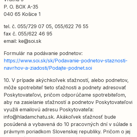
P. O. BOX A-35
040 65 Košice 1
tel. č. 055/729 07 05, 055/622 76 55
fax č. 055/622 46 95
email:
ke@soi.sk
Formulár na podávanie podnetov:
https://www.soi.sk/sk/Podavanie-podnetov-staznosti-
navrhov-a-ziadosti/Podajte-podnet.soi
10. V prípade akýchkoľvek sťažností, alebo podnetov,
môže spotrebiteľ tieto sťažnosti a podnety adresovať
Poskytovateľovi, pričom odporúčame spotrebiteľom,
aby na zasielanie sťažností a podnetov Poskytovateľovi
využili emailovú adresu Poskytovateľa:
info@hladamchatu.sk
. Akákoľvek sťažnosť bude
posúdená a vybavená do 10 pracovných dní v súlade s
právnym poriadkom Slovenskej republiky. Pričom o jej