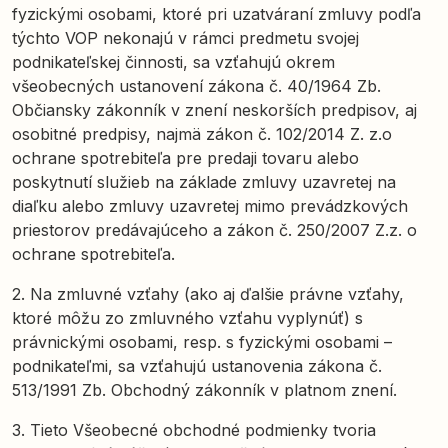
fyzickými osobami, ktoré pri uzatváraní zmluvy podľa
týchto VOP nekonajú v rámci predmetu svojej
podnikateľskej činnosti, sa vzťahujú okrem
všeobecných ustanovení zákona č. 40/1964 Zb.
Občiansky zákonník v znení neskorších predpisov, aj
osobitné predpisy, najmä zákon č. 102/2014 Z. z.o
ochrane spotrebiteľa pre predaji tovaru alebo
poskytnutí služieb na základe zmluvy uzavretej na
diaľku alebo zmluvy uzavretej mimo prevádzkových
priestorov predávajúceho a zákon č. 250/2007 Z.z. o
ochrane spotrebiteľa.
2. Na zmluvné vzťahy (ako aj ďalšie právne vzťahy,
ktoré môžu zo zmluvného vzťahu vyplynúť) s
právnickými osobami, resp. s fyzickými osobami –
podnikateľmi, sa vzťahujú ustanovenia zákona č.
513/1991 Zb. Obchodný zákonník v platnom znení.
3. Tieto Všeobecné obchodné podmienky tvoria