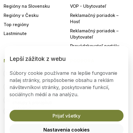
Regióny na Slovensku
VOP - Ubytovateľ
Regióny v Česku
Reklamačný poriadok –
Hosť
Top regióny
Reklamačný poriadok –
Lastminute
Ubytovateľ
Prevádzkovateľ portálu
Lepší zážitok z webu
NAŠE SOCIÁLNE SIETE
PODPORA
Facebook -
Súbory cookie používame na lepšie fungovanie
help@hladamchatu.sk
hladamchatu.sk
našej stránky, prispôsobenie obsahu a reklám
+421 949 649 111
Facebook - Chaty a
návštevníkovi stránky, poskytovanie funkcií,
Chalupy - kupa predaj
prenájom
sociálnych médií a na analýzu.
Facebook - Chaty a
chalupy k pronajmuti
Instagram -
hladamchatu.sk
Prijať všetky
Nastavenia cookies