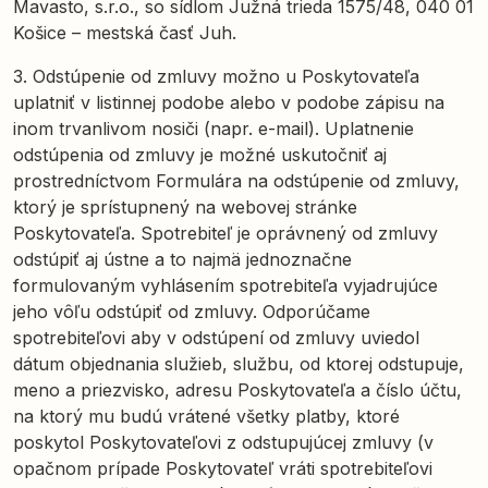
Mavasto, s.r.o., so sídlom Južná trieda 1575/48, 040 01
Košice – mestská časť Juh.
3. Odstúpenie od zmluvy možno u Poskytovateľa
uplatniť v listinnej podobe alebo v podobe zápisu na
inom trvanlivom nosiči (napr. e-mail). Uplatnenie
odstúpenia od zmluvy je možné uskutočniť aj
prostredníctvom Formulára na odstúpenie od zmluvy,
ktorý je sprístupnený na webovej stránke
Poskytovateľa. Spotrebiteľ je oprávnený od zmluvy
odstúpiť aj ústne a to najmä jednoznačne
formulovaným vyhlásením spotrebiteľa vyjadrujúce
jeho vôľu odstúpiť od zmluvy. Odporúčame
spotrebiteľovi aby v odstúpení od zmluvy uviedol
dátum objednania služieb, službu, od ktorej odstupuje,
meno a priezvisko, adresu Poskytovateľa a číslo účtu,
na ktorý mu budú vrátené všetky platby, ktoré
poskytol Poskytovateľovi z odstupujúcej zmluvy (v
opačnom prípade Poskytovateľ vráti spotrebiteľovi