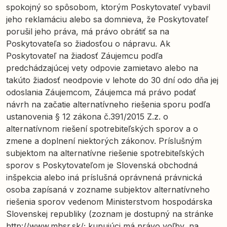
spokojný so spôsobom, ktorým Poskytovateľ vybavil
jeho reklamáciu alebo sa domnieva, že Poskytovateľ
porušil jeho práva, má právo obrátiť sa na
Poskytovateľa so žiadosťou o nápravu. Ak
Poskytovateľ na žiadosť Záujemcu podľa
predchádzajúcej vety odpovie zamietavo alebo na
takúto žiadosť neodpovie v lehote do 30 dní odo dňa jej
odoslania Záujemcom, Záujemca má právo podať
návrh na začatie alternatívneho riešenia sporu podľa
ustanovenia § 12 zákona č.391/2015 Z.z. o
alternatívnom riešení spotrebiteľských sporov a o
zmene a doplnení niektorých zákonov. Príslušným
subjektom na alternatívne riešenie spotrebiteľských
sporov s Poskytovateľom je Slovenská obchodná
inšpekcia alebo iná príslušná oprávnená právnická
osoba zapísaná v zozname subjektov alternatívneho
riešenia sporov vedenom Ministerstvom hospodárska
Slovenskej republiky (zoznam je dostupný na stránke
http://www.mhsr.sk/; kupujúci má právo voľby, na