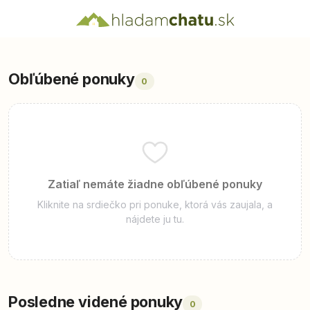
CHYBA
ÚSPECH
Obľúbené ponuky
0
Zatiaľ nemáte žiadne obľúbené ponuky
Kliknite na srdiečko pri ponuke, ktorá vás zaujala, a
nájdete ju tu.
Posledne videné ponuky
0