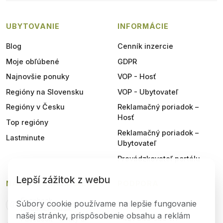
UBYTOVANIE
INFORMÁCIE
Blog
Cenník inzercie
Moje obľúbené
GDPR
Najnovšie ponuky
VOP - Hosť
Regióny na Slovensku
VOP - Ubytovateľ
Regióny v Česku
Reklamačný poriadok –
Hosť
Top regióny
Reklamačný poriadok –
Lastminute
Ubytovateľ
Prevádzkovateľ portálu
Lepší zážitok z webu
NAŠE SOCIÁLNE SIETE
PODPORA
Facebook -
Súbory cookie používame na lepšie fungovanie
help@hladamchatu.sk
hladamchatu.sk
našej stránky, prispôsobenie obsahu a reklám
+421 949 649 111
Facebook - Chaty a