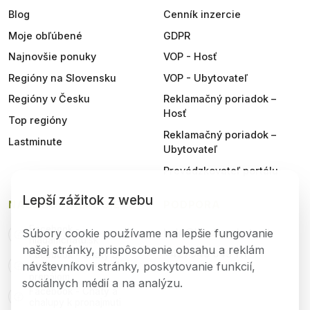
Blog
Cenník inzercie
Moje obľúbené
GDPR
Najnovšie ponuky
VOP - Hosť
Regióny na Slovensku
VOP - Ubytovateľ
Regióny v Česku
Reklamačný poriadok –
Hosť
Top regióny
Reklamačný poriadok –
Lastminute
Ubytovateľ
Prevádzkovateľ portálu
Lepší zážitok z webu
NAŠE SOCIÁLNE SIETE
PODPORA
Facebook -
Súbory cookie používame na lepšie fungovanie
help@hladamchatu.sk
hladamchatu.sk
našej stránky, prispôsobenie obsahu a reklám
+421 949 649 111
Facebook - Chaty a
návštevníkovi stránky, poskytovanie funkcií,
Chalupy - kupa predaj
prenájom
sociálnych médií a na analýzu.
Facebook - Chaty a
chalupy k pronajmuti