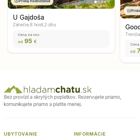
Pridaj hodnotenie
Prid
U Gajdoša
Záriečie
,
8 hostí
,
2 izby
Goo
Trenči
Cena za noc
95
€
od
Cena
od
Bez provízií a skrytých poplatkov. Rezervujete priamo,
komunikujete priamo a platíte menej.
UBYTOVANIE
INFORMÁCIE