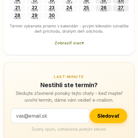
145 €
145 €
145 €
145 €
145 €
145 €
145 €
21
22
23
24
25
26
27
145 €
145 €
145 €
145 €
145 €
145 €
145 €
28
29
30
145 €
145 €
145 €
Termín vyberiete priamo v kalendári - prvým kliknutím označíte
deň príchodu, druhým deň odchodu.
Zobraziť viac
▾
LAST-MINUTE
Nestihli ste termín?
Sledujte zľavnené ponuky tejto chaty - keď majiteľ
uvoľní termín, dáme vám vedieť e-mailom.
Sledovať
Žiadny spam, odhlásenie jedným klikom.