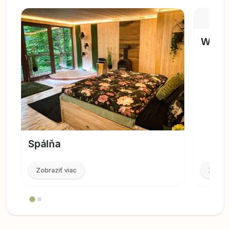
WC
Spálňa
Zobraziť viac
Zobraz