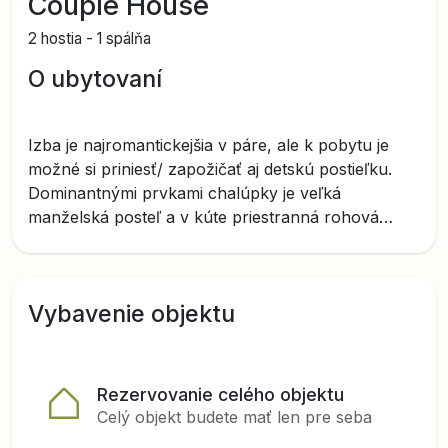
Couple House
2 hostia
-
1 spálňa
O ubytovaní
Izba je najromantickejšia v páre, ale k pobytu je
možné si priniesť/ zapožičať aj detskú postieľku.
Dominantnými prvkami chalúpky je veľká
manželská posteľ a v kúte priestranná rohová
vaňa.
Nezabudnuteľná romantika pre páry v objatí
prírody s jedinečným výhľadom.
Vybavenie objektu
Rezervovanie celého objektu
Celý objekt budete mať len pre seba