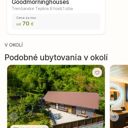
Goodmorninghouses
Trenčianske Teplice
,
8 hostí
,
1 izba
Cena za noc
70
€
od
V OKOLÍ
Podobné ubytovania v okolí