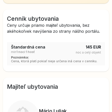
Cenník ubytovania
Ceny určuje priamo majiteľ ubytovania, bez
akéhokoľvek navýšenia zo strany nášho portálu.
Štandardná cena
145 EUR
min
1 noci
·
1 hosť
noc a
celý objekt
Poznámka:
Cena, ktorá platí pokiaľ nieje určena iná cena v cenníku.
Majiteľ ubytovania
Mário Luljak